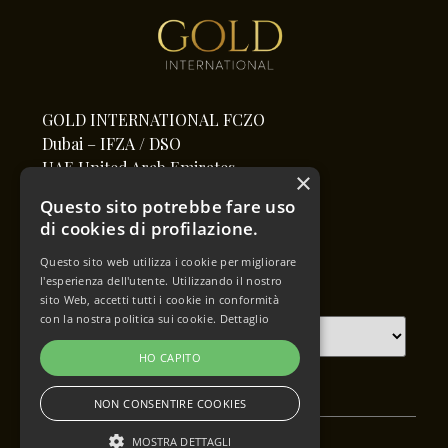
GOLD INTERNATIONAL FCZO
Dubai – IFZA / DSO
UAE United Arab Emirates
×
Questo sito potrebbe fare uso
info@goldinternational.co
di cookies di profilazione.
goldinternational.co
Questo sito web utilizza i cookie per migliorare
l'esperienza dell'utente. Utilizzando il nostro
sito Web, accetti tutti i cookie in conformità
Cambia lingua
con la nostra politica sui cookie.
Dettaglio
HO CAPITO
NON CONSENTIRE COOKIES
MOSTRA DETTAGLI